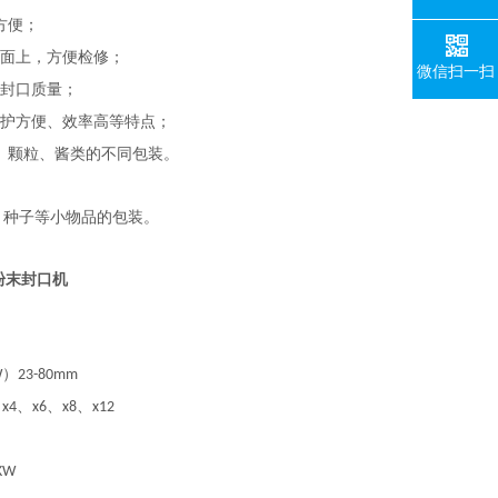
方便；
面上，方便检修；
微信扫一扫
封口质量；
护方便、效率高等特点；
、颗粒、酱类的不同包装。
、种子等小物品的包装。
粉末封口机
）
W
23-80mm
、
、
、
、
x4
x6
x8
x12
1KW