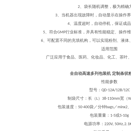
、袋长随机调整，极为精确
2
、当机器出现故障时，自动显示在操作界
3
、温度超时，自动停机，保证成品
4
、符合
行业标准，并具有性能稳定、操作维
5
GMP
、可配置不同的充填机构，可以实现粉剂、液体
6
适用范围
广泛应用于食品、医药、化妆品、化工、茶叶
全自动高速多列包装机 定制条状
性能参数
型号
：
QD-12A/12B/12C
制袋尺寸
：
长（
）
宽（
L
38-110mm
包装速度
：
袋／分钟
／
50-400
bags
minx2
包装重量
：
或
1-5
5-10g
电源功率
：
220V, 50Hz,2.