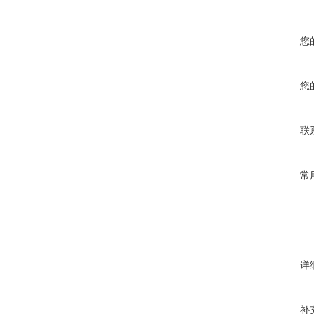
您
您
联
常
详
补