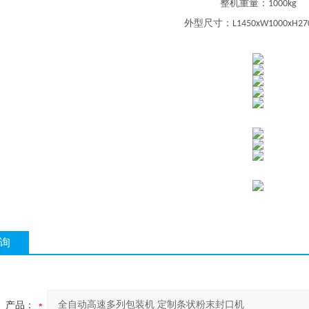
整机重量
：
1000kg
外型尺寸
：
L1450xW1000xH2
询
产品：