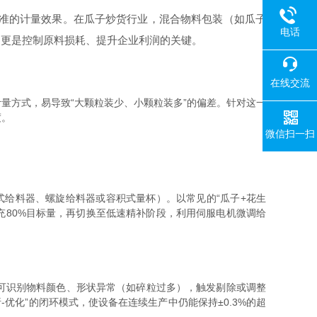
准的计量效果。在瓜子炒货行业，混合物料包装（如瓜子
电话
，更是控制原料损耗、提升企业利润的关键。
在线交流
方式，易导致“大颗粒装少、小颗粒装多”的偏差。针对这一
度。
微信扫一扫
给料器、螺旋给料器或容积式量杯）。以常见的“瓜子+花生
充80%目标量，再切换至低速精补阶段，利用伺服电机微调给
可识别物料颜色、形状异常（如碎粒过多），触发剔除或调整
优化”的闭环模式，使设备在连续生产中仍能保持±0.3%的超