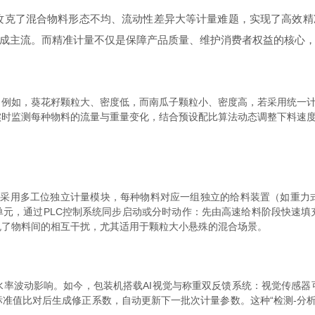
攻克了混合物料形态不均、流动性差异大等计量难题，实现了高效精
成主流。而精准计量不仅是保障产品质量、维护消费者权益的核心
如，葵花籽颗粒大、密度低，而南瓜子颗粒小、密度高，若采用统一计量
实时监测每种物料的流量与重量变化，结合预设配比算法动态调整下料速
机采用多工位独立计量模块，每种物料对应一组独立的给料装置（如重力式
单元，通过PLC控制系统同步启动或分时动作：先由高速给料阶段快速填
免了物料间的相互干扰，尤其适用于颗粒大小悬殊的混合场景。
波动影响。如今，包装机搭载AI视觉与称重双反馈系统：视觉传感器
值比对后生成修正系数，自动更新下一批次计量参数。这种“检测-分析-