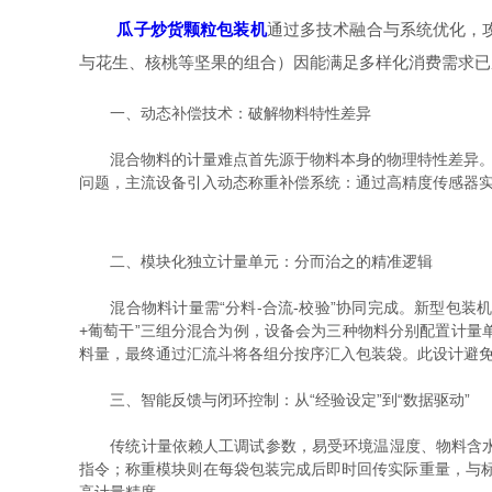
瓜子炒货颗粒包装机
通过多技术融合与系统优化，
与花生、核桃等坚果的组合）因能满足多样化消费需求已
一、动态补偿技术：破解物料特性差异
混合物料的计量难点首先源于物料本身的物理特性差异。例
问题，主流设备引入动态称重补偿系统：通过高精度传感器
二、模块化独立计量单元：分而治之的精准逻辑
混合物料计量需“分料-合流-校验”协同完成。新型包装
+葡萄干”三组分混合为例，设备会为三种物料分别配置计量
料量，最终通过汇流斗将各组分按序汇入包装袋。此设计避
三、智能反馈与闭环控制：从“经验设定”到“数据驱动”
传统计量依赖人工调试参数，易受环境温湿度、物料含水率
指令；称重模块则在每袋包装完成后即时回传实际重量，与标准