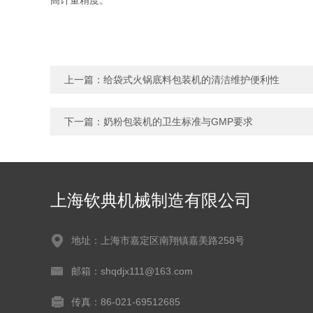
高计量精度。
上一篇：
给袋式火锅底料包装机的清洁维护便利性
下一篇：
奶粉包装机的卫生标准与GMP要求
上海钦典机械制造有限公司
地址：上海市嘉定区南翔镇嘉美路258号
邮箱：shqdjx111@163.com
传真：86-021-69512685