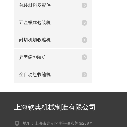
包装材料及配件
五金螺丝包装机
封切机加收缩机
异型袋包装机
全自动热收缩机
上海钦典机械制造有限公司
地址：上海市嘉定区南翔镇嘉美路258号