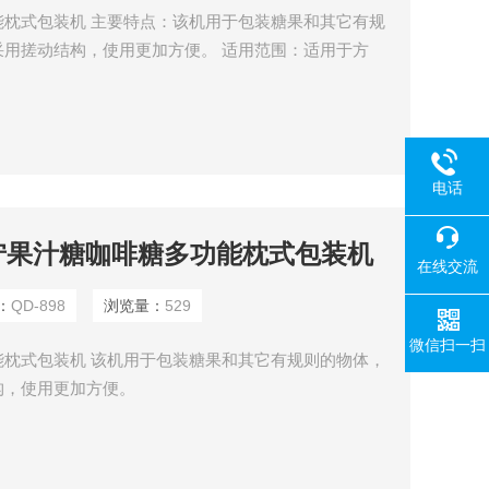
枕式包装机 主要特点：该机用于包装糖果和其它有规
用搓动结构，使用更加方便。 适用范围：适用于方
形、椭圆形及各种异性的糖果及固定形状物块的高速枕
电话
青柠果汁糖咖啡糖多功能枕式包装机
在线交流
：
QD-898
浏览量：
529
微信扫一扫
枕式包装机 该机用于包装糖果和其它有规则的物体，
构，使用更加方便。