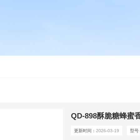
QD-898酥脆糖蜂
更新时间：
2026-03-19
型号