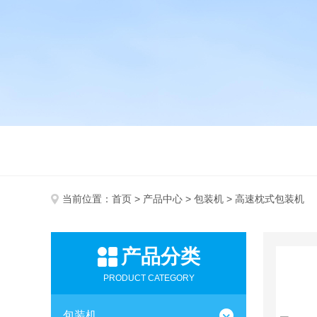
当前位置：
首页
>
产品中心
>
包装机
> 高速枕式包装机
产品分类
PRODUCT CATEGORY
包装机