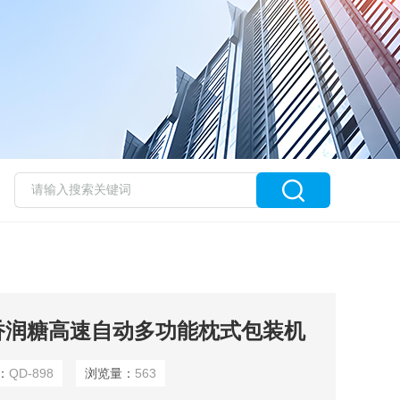
蜜香润糖高速自动多功能枕式包装机
：
QD-898
浏览量：
563