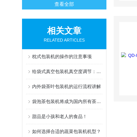
查看全部
相关文章
RELATED ARTICLES
枕式包装机的操作的注意事项
给袋式真空包装机真空度调节：根据不同食品需求设定参数
内外袋茶叶包装机的运行流程讲解
袋泡茶包装机将成为国内所有茶叶公司的采购对象
甜品是小孩和老人的食品！
如何选择合适的蔬菜包装机机型？