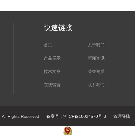
快速链接
首页
关于我们
产品展示
新闻资讯
技术文章
荣誉资质
在线留言
联系我们
 Rights Reserved
备案号：沪ICP备10024570号-3
管理登陆