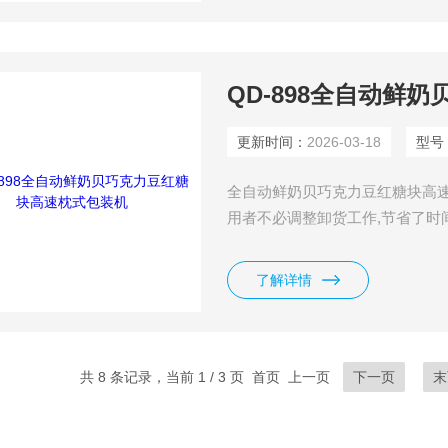
QD-898全自动鲜
更新时间：
2026-03-18
型号
全自动鲜奶贝巧克力豆红糖块高速
用者不必调整卸货工作,节省了时间
障自我诊断功能，明确故障显示
了解详情
共 8 条记录，当前 1 / 3 页 首页 上一页
下一页
末