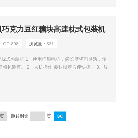
奶贝巧克力豆红糖块高速枕式包装机
：
QD-898
浏览量：
531
枕式包装机 1、使用伺服电机，袋长度切割灵活，使
和包装膜。 2、人机操作,参数设定方便快捷。 3、故
。
页
跳转到第
页