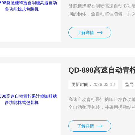
酥脆糖蜂蜜香润糖高速自动多功能
则的物体，全自动整理包装，并采
形、球形、圆片、圆柱形、纽扣
式包装。
了解详情
QD-898高速自动
更新时间：
2026-03-18
型号
高速自动青柠果汁糖咖啡糖多功能
全自动整理包装，并采用搓动结
了解详情