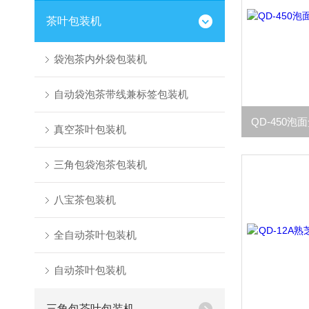
茶叶包装机
袋泡茶内外袋包装机
自动袋泡茶带线兼标签包装机
真空茶叶包装机
三角包袋泡茶包装机
八宝茶包装机
全自动茶叶包装机
自动茶叶包装机
三角包茶叶包装机