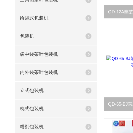
给袋式包装机
包装机
袋中袋茶叶包装机
内外袋茶叶包装机
立式包装机
枕式包装机
粉剂包装机