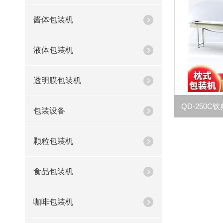
酱体包装机
液体包装机
透明膜包装机
包装设备
颗粒包装机
食品包装机
咖啡包装机