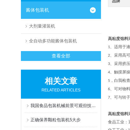
品牌
酱体包装机
大剂量灌装机
高粘度馅料
全自动多功能酱体包装机
、适用于
1
、采用高
查看全部
2
、采用挤
3
、触摸屏
4
相关文章
，白我检
5
、可对物
6
RELATED ARTICLES
、可与转
7
我国食品包装机械前景可观但技术水平制约发展
高粘度馅料
正确保养颗粒包装机5大步
食品工业：