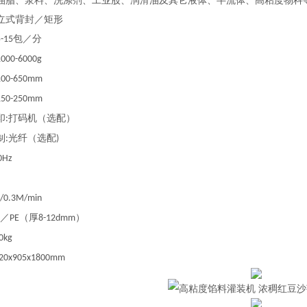
油脂、浆料、洗涤剂、工业股、润滑油及其它液体、半流体、高粘度物科
立式背封／矩形
包／分
5-15
1000-6000g
100-650mm
150-250mm
印
打码机（选配）
:
制
光纤（选配
:
)
0Hz
/0.3M/min
／
（厚
）
PE
8-12dmm
0kg
320x905x1800mm