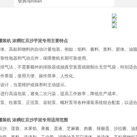
钦典/qindian
灌装机 浓稠红豆沙芋泥专用
主要特点
液体、高粘和物料的自动计量包装。例如：馅料、酱料、浆料、胶体、油
可靠性电器和气动元件，保障整机长期可靠使用。
压排气法，不需要额外的排除器或抽真空装置就能制出无空气袋，特别适
操作界面，使用方便、操作简单、人性化。
查设计，当需维护或保养时主动提示。
料进行高温包装，避免二次污染，提高工作效率，降低生产成本。
子泵、柱塞泵、正弦泵、齿轮泵、螺杆泵等各种灌装系统组合配套，以适
灌装机 浓稠红豆沙芋泥专用
适用范围
豆沙、莲蓉、水果馅、果酱、蛋液、芝麻酱、肉酱、辣极蛋、沙拉酱、油