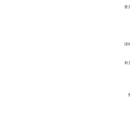
常
详
补