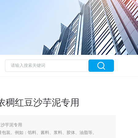
浓稠红豆沙芋泥专用
豆沙芋泥专用
量包装。例如：馅料、酱料、浆料、胶体、油脂等。