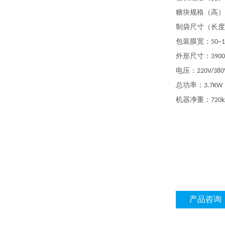
糖块规格（高）
制袋尺寸（长度
包装膜宽
：
50~
外形尺寸
：
390
电压
：
220V/380
总功率
：
3.7KW
机器净重
：
720k
产品咨询