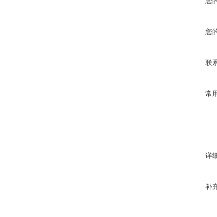
您
您
联
常
详
补