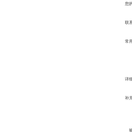
您
联
常
详
补