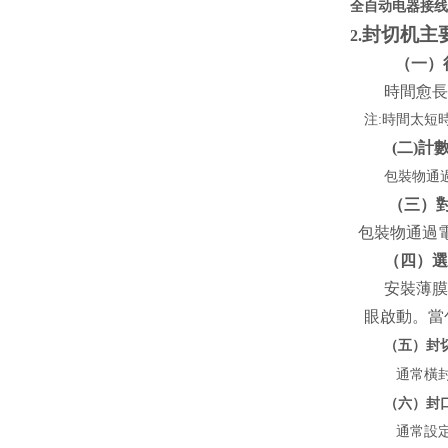
全自动电器接线
封切机
主
2.
（一）
時間愈長
注
:時間太短
(二)計
包裝物通
（三）
包裝物通過
（四）選
安裝薄膜
眼啟動。當
（五）封
通常橫
（六）封
通常設