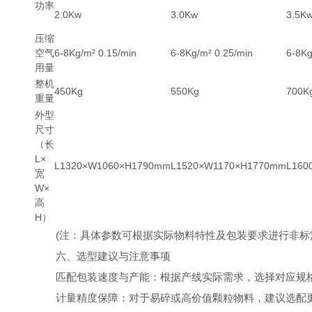
功率
2.0Kw
3.0Kw
3.5K
压缩
空气
6-8Kg/m² 0.15/min
6-8Kg/m² 0.25/min
6-8Kg
用量
整机
450Kg
550Kg
700K
重量
外型
尺寸
（长
L×
L1320×W1060×H1790mm
L1520×W1170×H1770mm
L160
宽
W×
高
H）
(注：具体参数可根据实际物料特性及包装要求进行非标
六、选型建议与注意事项
匹配包装速度与产能：根据产线实际需求，选择对应规格的
计量精度保障：对于易碎或高价值颗粒物料，建议选配