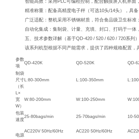
智能高效：采用PLC可编程控制，配合触摸屏人机界面
精准称重：配备高精度电子秤（可选10头/14头），具
广泛适配：整机采用不锈钢材质，符合食品级卫生标准
自动化集成：集制袋、计量、充填、封口、打码于一体
五、技术参数详解（基于QD-420 / 520 / 620 / 720系列
该系列机型根据不同产能需求，提供了四种规格配置，
参数
QD-420K
QD-520K
QD-6
项
制袋
尺寸
L:80-300mm
L:100-350mm
L:10
（长
L×
宽
W:80-200mm
W:100-250mm
W:10
W）
包装
25-80bags/min
25-70bags/min
10-50
速度
AC220V 50Hz/60Hz
AC220 50Hz/60Hz
AC22
电源