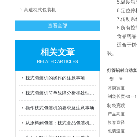
5.温度独立
高速枕式包装机
6.定位停
7.传动系
查看全部
8.所有控
食品药品保
适合于饼干
相关文章
装。
RELATED ARTICLES
灯管铝材自动套
枕式包装机的操作的注意事项
号
型
薄膜宽度
枕式包装机简单故障分析和处理方式介绍
制袋长度
6
0
～
制袋宽度
操作枕式包装机的要求及注意事项
产品高度
从原料到包装：枕式食品包装机的全面应用
膜卷直径
包装速度