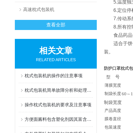
5.温度独立
高速枕式包装机
6.定位停
7.传动系
查看全部
8.所有控
食品药品保
适合于饼干
相关文章
装。
RELATED ARTICLES
防护口罩枕式包
枕式包装机的操作的注意事项
号
型
薄膜宽度
枕式包装机简单故障分析和处理方式介绍
制袋长度
6
0
～
制袋宽度
操作枕式包装机的要求及注意事项
产品高度
方便面酱料包含塑化剂因其富含油脂
膜卷直径
包装速度