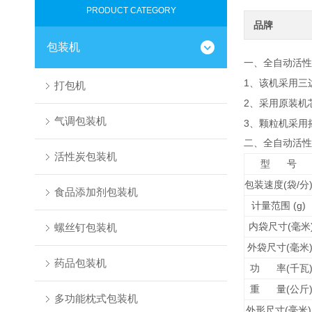
PRODUCT CATEGORY
品牌
包装机
一、
全自动活性
1
、该机采用三
打包机
2
、
采用
原装
机
气调包装机
3
、颗粒机采用
二、
全自动活性
活性炭包装机
型
号
(
/
包装速度
袋
分
食品添加剂包装机
(g)
计量范围
(
螺丝钉包装机
内袋尺寸
毫米
(
外袋尺寸
毫米
药品包装机
(
功
率
千瓦
(
重
量
公斤
多功能枕式包装机
(
外形尺寸
毫米