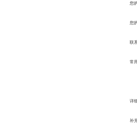
您
您
联
常
详
补