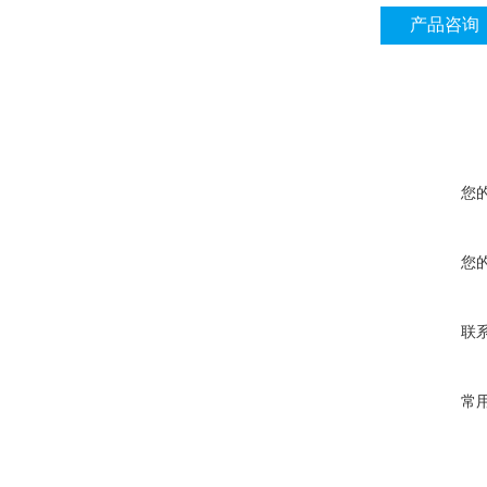
产品咨询
您
您
联
常