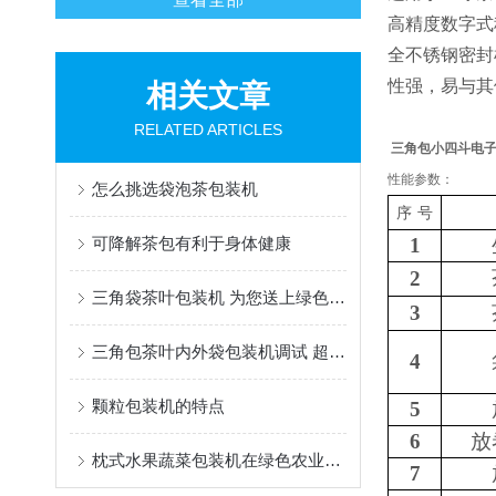
高精度数字式
全不锈钢密封
性强，易与其
相关文章
RELATED ARTICLES
三角包小四斗电
性能参数：
怎么挑选袋泡茶包装机
序
号
可降解茶包有利于身体健康
1
2
三角袋茶叶包装机 为您送上绿色环保低碳的生活
3
三角包茶叶内外袋包装机调试 超声波封口及 PLA 膜问题解决方案
4
颗粒包装机的特点
5
6
放
枕式水果蔬菜包装机在绿色农业中的应用
7