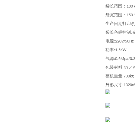
袋长范围：
100
袋宽范围：
150
生产日期打印
:
袋长色标控制
:
电源
:220V/50Hz
功率
:1.5KW
气源
:0.6Mpa/0.
包装材料
／
:NY
P
整机重量
:700kg
外形尺寸
:1320