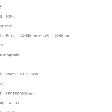
数
围：
1-20ml
ng Scope
寸：长（
）：
宽（
）：
L
30-180 mm
W
20-60 mm
ize
20-35bags/min
率：
220V/50 - 60HZ/5.5KW
wer
寸：
930*1500*2400 mm
n( L* W * H )