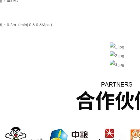
量：
400KG
源：
0.3m / min( 0.6-0.8Mpa )