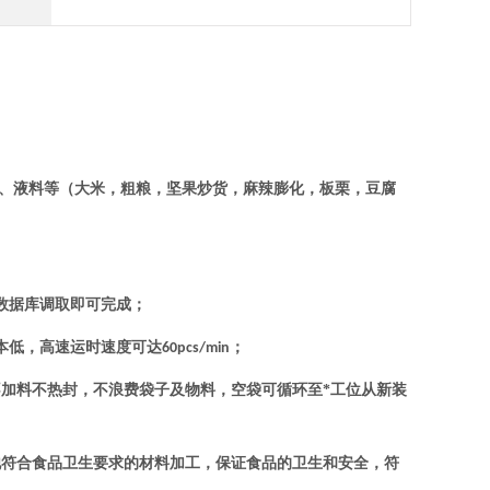
、液料等（大米，粗粮，坚果炒货，麻辣膨化，板栗，豆腐
数据库调取即可完成；
本低，高速运时速度可达
；
60pcs/min
不加料不热封，不浪费袋子及物料，空袋可循环至*工位从新装
他符合食品卫生要求的材料加工，保证食品的卫生和安全，符