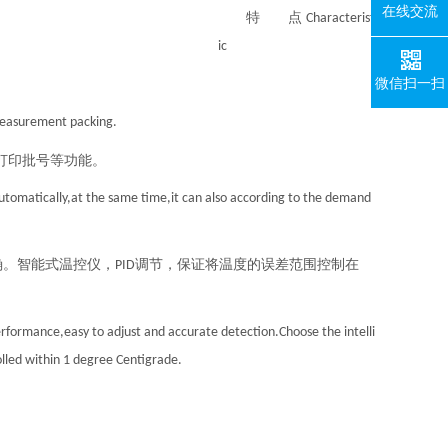
在线交流
特 点
Characterist
ic
微信扫一扫
 measurement packing.
打印批号等功能。
automatically,at the same time,it can also according to the demand
确。智能式温控仪，
调节，保证将温度的误差范围控制在
PID
erformance,easy to adjust and accurate detection.Choose the intelli
lled within 1 degree Centigrade.