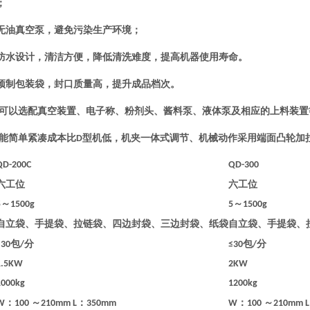
；
无油真空泵，避免污染生产环境；
防水设计，清洁方便，降低清洗难度，提高机器使用寿命。
预制包装袋，封口质量高，提升成品档次。
可以选配真空装置、电子称、粉剂头、酱料泵、液体泵及相应的上料装置
能简单紧凑成本比
型机低，机夹一体式调节、机械动作采用端面凸轮加
D
QD-200C
QD-300
六工位
六工位
～
～
5
1500g
5
1500g
自立袋、手提袋、拉链袋、四边封袋、三边封袋、纸袋
自立袋、手提袋、
包
分
包
分
≤30
/
≤30
/
1.5KW
2KW
1000kg
1200kg
：
～
：
：
～
W
100
210mm L
350mm
W
100
210mm L