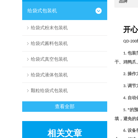
品牌
给袋式包装机
给袋式粉末包装机
开心
QD-200
给袋式酱料包装机
包装
1.
给袋式真空包装机
干、鸡鸭爪
操作
2.
给袋式液体包装机
调节
3.
颗粒给袋式包装机
自动
4.
查看全部
*的
5.
填，避免的
设备
相关文章
6.