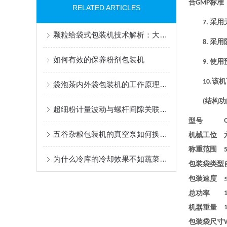
合
标准
GMP
RELATED ARTICLES
采用
7.
颗粒给袋式包装机技术解析：大容量计量与自动化生产方案——上海钦典机械
采用
8.
如何有效的保养粉剂包装机
使用
9.
该机
10.
袋泡茶内外袋包装机的工作原理与参数详解——上海钦典机械
结构功
(
超细粉计量波动与螺杆间隙关联分析——上海钦典机械7月21日现场调试记录
型号
五谷杂粮包装机的真空泵如何换油？
机械工位
称重范围
为什么冷库的冷却效果不如蔬菜包装机?
包装袋类型
包装速度
总功率
机器重量
包装袋尺寸