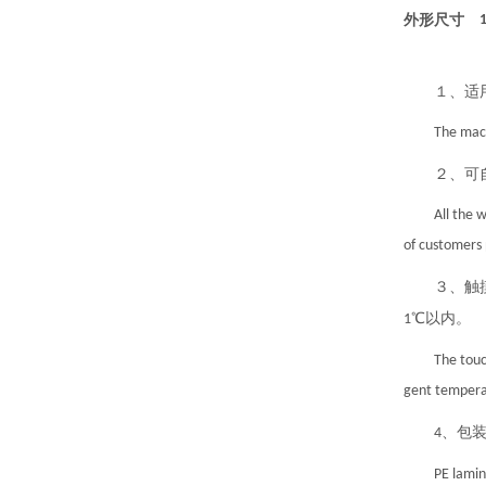
外形尺寸
１、适
The mach
２、可
All the 
of customers 
３、触
℃以内。
1
The touc
gent temperat
、包
4
PE lamin