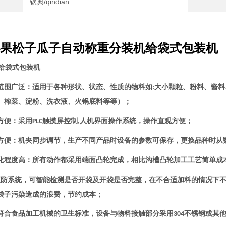
钦典/qindian
果松子瓜子自动称重分装机给袋式包装机
给袋式包装机
范围广泛：适用于各种形状、状态、性质的物料如
大小颗粒、粉料、酱料
:
、榨菜、淀粉、洗衣液、火锅底料等等）；
方便：采用
触摸屏控制
人机界面操作系统，操作直观方便；
PLC
,
方便：机夹同步调节，生产不同产品时设备的参数可保存，更换品种时从
化程度高：所有动作都采用端面凸轮完成，相比沟槽凸轮加工工艺简单成
预防系统，可智能检测是否开袋及开袋是否完整，在不合适加料的情况下
袋子污染造成的浪费，节约成本；
符合食品加工机械的卫生标准，设备与物料接触部分采用
不锈钢或其
304