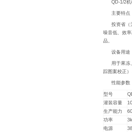
QD-1/
主要特点
投资省（
噪音低、效率
品。
设备用途
用于果冻
踪图案校正）
性能参数
型号
Q
灌装容量
1
生产能力
6
功率
3
电源
3