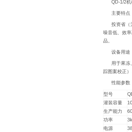
QD-1/
主要特点
投资省（
噪音低、效率
品。
设备用途
用于果冻
踪图案校正）
性能参数
型号
Q
灌装容量
1
生产能力
6
功率
3
电源
3