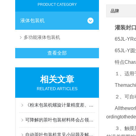
PRODUCT CATEGORY
品牌
液体包装机
灌装封
多功能液体包装机
65JL-YRo
65JL-
查看全部
特点Charac
１、适用
相关文章
Themachin
RELATED ARTICLES
２、可自
《粉末包装机螺旋计量精度差、堵料？从螺杆选型到反扑控制的实战避坑指南》
Allthewor
ordingtothed
可降解的茶叶包装材料终会占领很大领域！
３、触摸
自动茶叶包装机常见小问题及解决方法