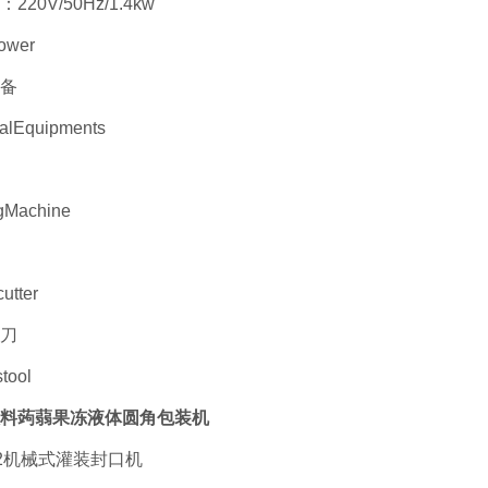
220V/50Hz/1.4kw
ower
备
nalEquipments
gMachine
utter
刀
tool
料蒟蒻果冻液体圆角包装机
1/2机械式灌装封口机