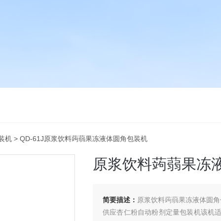
装机
> QD-61J原浆饮料蒟蒻果冻液体圆角包装机
原浆饮料蒟蒻果冻
简要描述：
原浆饮料蒟蒻果冻液体圆角
供应杏仁粉自动粉剂定量包装机该机