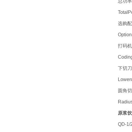
总功率：
TotalP
选购配
Optio
打码机
Codin
下切刀
Lowerc
圆角切
Radius
原浆饮
QD-