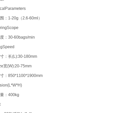
calParameters
：1-20g（2.6-60ml）
ringScope
：30-60bags/min
ngSpeed
：长(L):30-180mm
ze宽(W):20-75mm
：850*1100*1900mm
sion(L*W*H)
量：400kg
t