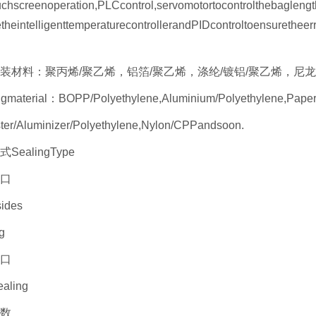
chscreenoperation,PLCcontrol,servomotortocontrolthebaglengt
heintelligenttemperaturecontrollerandPIDcontroltoensuretheer
装材料：聚丙烯/聚乙烯，铝箔/聚乙烯，涤纶/镀铝/聚乙烯，尼龙
gmaterial：BOPP/Polyethylene,Aluminium/Polyethylene,Paper/
ter/Aluminizer/Polyethylene,Nylon/CPPandsoon.
SealingType
口
ides
g
口
aling
数