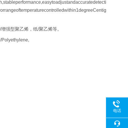
h,stableperformance,easytoadjustandaccuratedetecti
rorrangeoftemperaturecontrolledwithin1degreeCentig
/增强型聚乙烯，纸/聚乙烯等。
Polyethylene,
电话