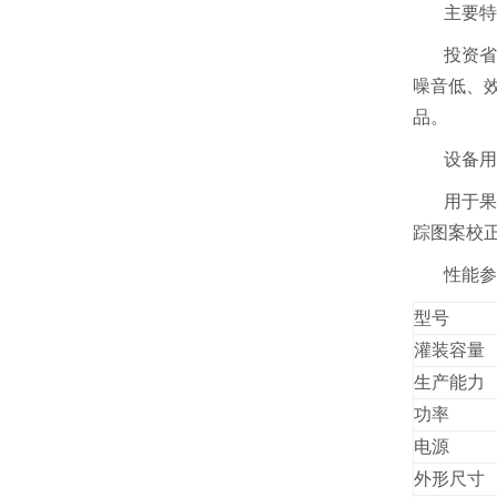
主要特
投资省
噪音低、
品。
设备用
用于果
踪图案校
性能参
型号
灌装容量
生产能力
功率
电源
外形尺寸