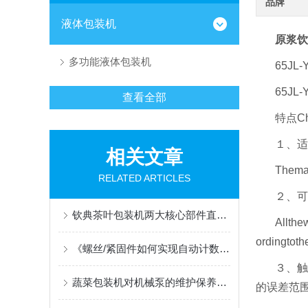
品牌
液体包装机
原浆饮
多功能液体包装机
65JL-
65J
查看全部
特点Cha
１、适
相关文章
Themac
RELATED ARTICLES
２、可
钦典茶叶包装机两大核心部件直接关系到真空与密封效果
Allthe
ordingtot
《螺丝/紧固件如何实现自动计数包装？振动盘与轨道设计的6个常见避坑要点》
３、触
蔬菜包装机对机械泵的维护保养必须注意以下几个方面
的误差范