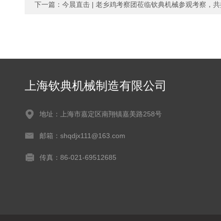
下一篇：
今晨直击 | 老乡鸡考察团莅临钦典机械参观考察，
上海钦典机械制造有限公司
地址：上海市嘉定区南翔镇嘉美路258号
邮箱：shqdjx111@163.com
传真：86-021-69512685