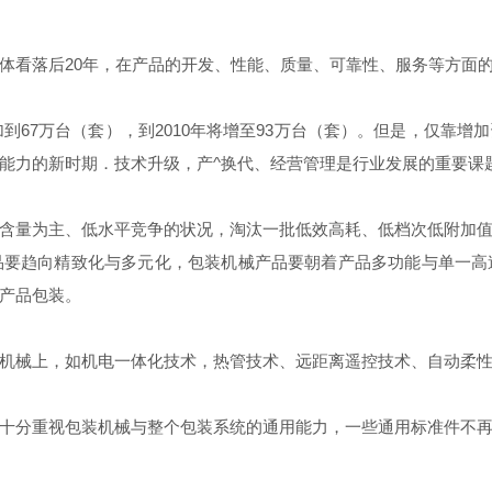
看落后20年，在产品的开发、性能、质量、可靠性、服务等方面的
67万台（套），到2010年将增至93万台（套）。但是，仅靠
能力的新时期．技术升级，产^换代、经营管理是行业发展的重要课
量为主、低水平竞争的状况，淘汰一批低效高耗、低档次低附加值
品要趋向精致化与多元化，包装机械产品要朝着产品多功能与单一高
产品包装。
械上，如机电一体化技术，热管技术、远距离遥控技术、自动柔性
分重视包装机械与整个包装系统的通用能力，一些通用标准件不再