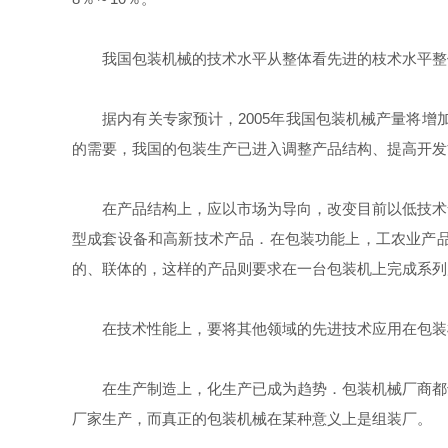
我国包装机械的技术水平从整体看先进的枝术水平整体
据内有关专家预计，2005年我国包装机械产量将增加到
的需要，我国的包装生产已进入调整产品结构、提高开发
在产品结构上，应以市场为导向，改变目前以低技术含
型成套设备和高新技术产品．在包装功能上，工农业产
的、联体的，这样的产品则要求在一台包装机上完成系列
在技术性能上，要将其他领域的先进技术应用在包装机
在生产制造上，化生产已成为趋势．包装机械厂商都十
厂家生产，而真正的包装机械在某种意义上是组装厂。