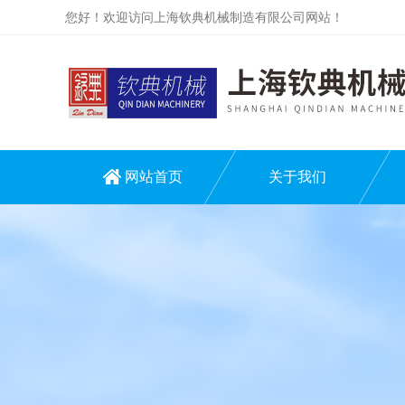
您好！欢迎访问上海钦典机械制造有限公司网站！
网站首页
关于我们