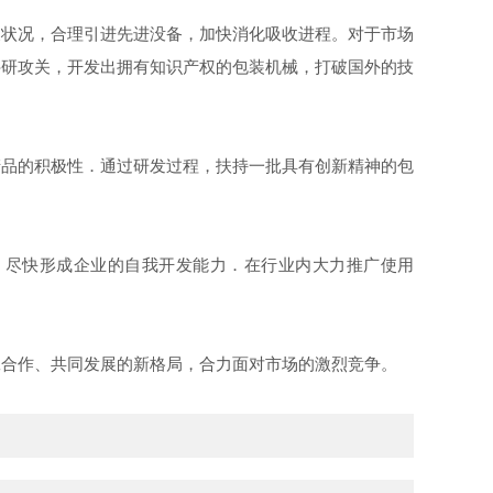
状况，合理引进先进没备，加快消化吸收进程。对于市场
科研攻关，开发出拥有知识产权的包装机械，打破国外的技
品的积极性．通过研发过程，扶持一批具有创新精神的包
尽快形成企业的自我开发能力．在行业内大力推广使用
合作、共同发展的新格局，合力面对市场的激烈竞争。